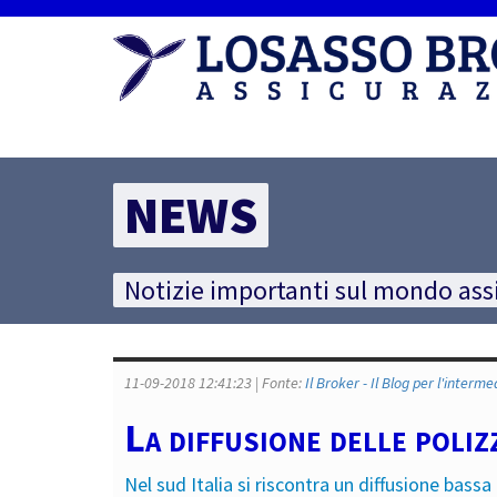
NEWS
Notizie importanti sul mondo ass
11-09-2018 12:41:23 | Fonte:
Il Broker - Il Blog per l'interm
La diffusione delle polizz
Nel sud Italia si riscontra un diffusione bassa 