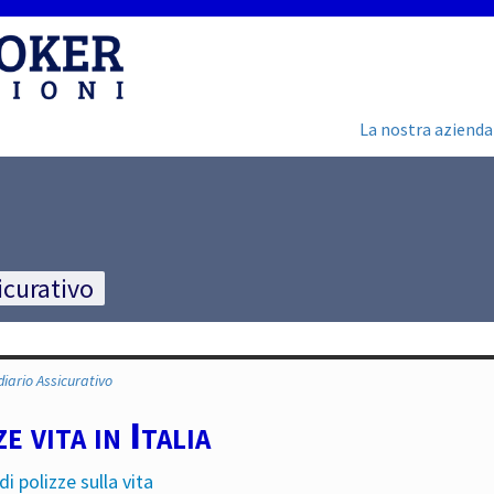
La nostra azienda
icurativo
ediario Assicurativo
e vita in Italia
di polizze sulla vita