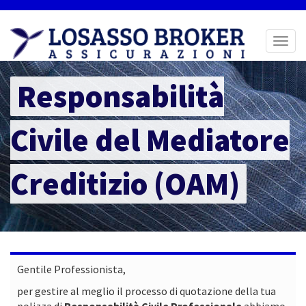
Toggl
naviga
Responsabilità
Civile del Mediatore
Creditizio (OAM)
Gentile Professionista,
per gestire al meglio il processo di quotazione della tua
polizza di
Responsabilità Civile Professionale
abbiamo