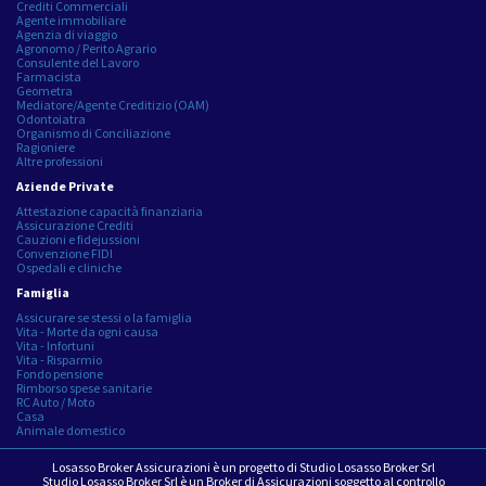
Crediti Commerciali
Agente immobiliare
Agenzia di viaggio
Agronomo / Perito Agrario
Consulente del Lavoro
Farmacista
Geometra
Mediatore/Agente Creditizio (OAM)
Odontoiatra
Organismo di Conciliazione
Ragioniere
Altre professioni
Aziende Private
Attestazione capacità finanziaria
Assicurazione Crediti
Cauzioni e fidejussioni
Convenzione FIDI
Ospedali e cliniche
Famiglia
Assicurare se stessi o la famiglia
Vita - Morte da ogni causa
Vita - Infortuni
Vita - Risparmio
Fondo pensione
Rimborso spese sanitarie
RC Auto / Moto
Casa
Animale domestico
Losasso Broker Assicurazioni è un progetto di Studio Losasso Broker Srl
Studio Losasso Broker Srl è un Broker di Assicurazioni soggetto al controllo