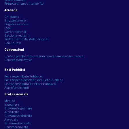
Prenota un appuntamento
Azienda
Chi siamo
Il nostro lavoro
Organizzazione
I soci
Lavora con noi
Gestione reclami
Trattamento dei dati personali
Cookie Law
Convenzioni
Come e perché attivare una convenzione assicurativa
Convenzioni attive
Enti Pubblici
Polizze per l'Ente Pubblico
Polizze per dipendenti dell'Ente Pubblico
Le responsabilità dell'Ente Pubblico
Approfondimenti
Professionisti
Medico
Ingegnere
Giovane Ingegnere
Architetto
Giovane Architetto
Avvocato
Giovane Avvocato
Commercialista