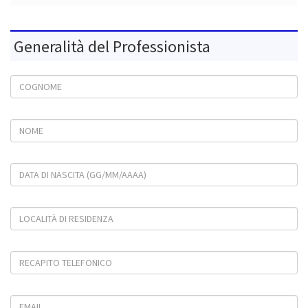
Generalità del Professionista
Cognome
Nome
Data di nascita (gg/mm/aaaa)
Località di residenza
Recapito telefonico
Email