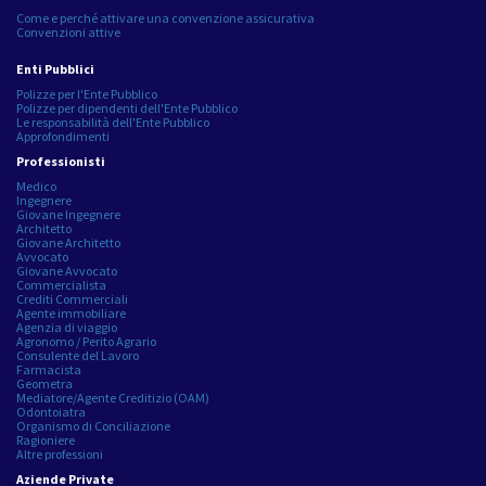
Come e perché attivare una convenzione assicurativa
Convenzioni attive
Enti Pubblici
Polizze per l'Ente Pubblico
Polizze per dipendenti dell'Ente Pubblico
Le responsabilità dell'Ente Pubblico
Approfondimenti
Professionisti
Medico
Ingegnere
Giovane Ingegnere
Architetto
Giovane Architetto
Avvocato
Giovane Avvocato
Commercialista
Crediti Commerciali
Agente immobiliare
Agenzia di viaggio
Agronomo / Perito Agrario
Consulente del Lavoro
Farmacista
Geometra
Mediatore/Agente Creditizio (OAM)
Odontoiatra
Organismo di Conciliazione
Ragioniere
Altre professioni
Aziende Private