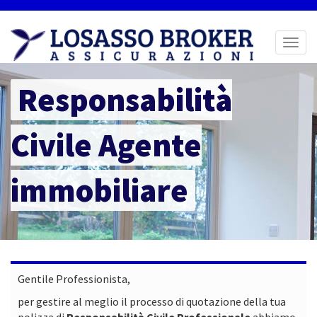
Toggl
naviga
Responsabilità
Civile Agente
immobiliare
Gentile Professionista,
per gestire al meglio il processo di quotazione della tua
polizza di
Responsabilità Civile Professionale
abbiamo