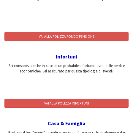
VAI ALLA POLIZZA FONDO PENSIONE
Infortuni
Sei consapevole che in caso di un probabile infortunio avrai delle perdite
economiche? Sei assicurato per questa tipologia di eventi?
VAI ALLA POLIZZA INFORTUNI
Casa & Famiglia
Proteggi il tuo "regno": ti sentirai ancora più sereno se lo proteggerai dai