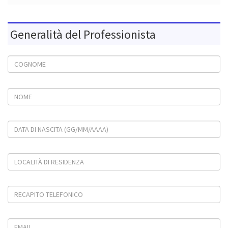
Generalità del Professionista
Cognome
Nome
Data di nascita (gg/mm/aaaa)
Località di residenza
Recapito telefonico
Email