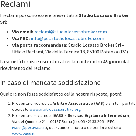
Reclami
I reclami possono essere presentati a
Studio Losasso Broker
Srl
:
Via email:
reclami@studiolosassobroker.com
Via PEC:
info@pec.studiolosassobroker.com
Via posta raccomandata:
Studio Losasso Broker Srl –
Ufficio Reclami, Via della Tecnica 18, 85100 Potenza (PZ)
La società fornisce riscontro al reclamante entro
45 giorni
dal
ricevimento del reclamo.
In caso di mancata soddisfazione
Qualora non fosse soddisfatto della nostra risposta, potrà:
Presentare ricorso all'
Arbitro Assicurativo (AAS)
tramite il portale
dedicato
www.arbitroassicurativo.org
Presentare reclamo a
IVASS – Servizio Vigilanza Intermediari
,
Via del Quirinale 21 – 00187 Roma (fax 06.42133.206 – PEC:
ivass@pec.ivass.it
), utilizzando il modulo disponibile sul sito
www.ivass.it