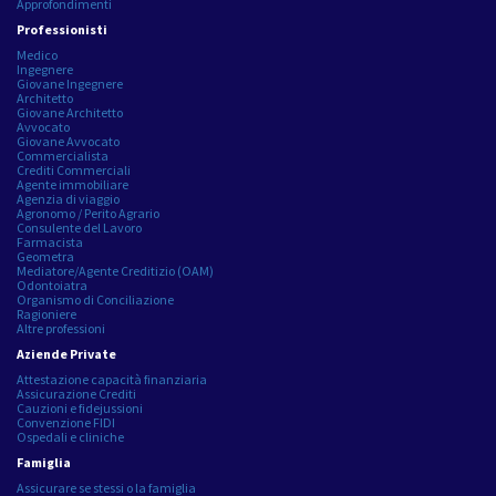
Approfondimenti
Professionisti
Medico
Ingegnere
Giovane Ingegnere
Architetto
Giovane Architetto
Avvocato
Giovane Avvocato
Commercialista
Crediti Commerciali
Agente immobiliare
Agenzia di viaggio
Agronomo / Perito Agrario
Consulente del Lavoro
Farmacista
Geometra
Mediatore/Agente Creditizio (OAM)
Odontoiatra
Organismo di Conciliazione
Ragioniere
Altre professioni
Aziende Private
Attestazione capacità finanziaria
Assicurazione Crediti
Cauzioni e fidejussioni
Convenzione FIDI
Ospedali e cliniche
Famiglia
Assicurare se stessi o la famiglia