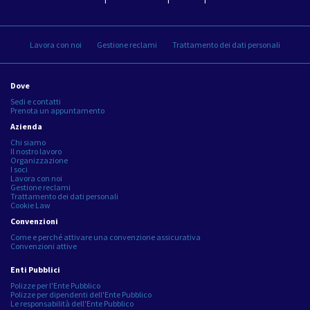
Lavora con noi
Gestione reclami
Trattamento dei dati personali
Dove
Sedi e contatti
Prenota un appuntamento
Azienda
Chi siamo
Il nostro lavoro
Organizzazione
I soci
Lavora con noi
Gestione reclami
Trattamento dei dati personali
Cookie Law
Convenzioni
Come e perché attivare una convenzione assicurativa
Convenzioni attive
Enti Pubblici
Polizze per l'Ente Pubblico
Polizze per dipendenti dell'Ente Pubblico
Le responsabilità dell'Ente Pubblico